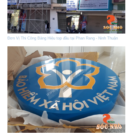
Đơn Vị Thi Công Bảng Hiệu top đầu tại Phan Rang - Ninh Thuận