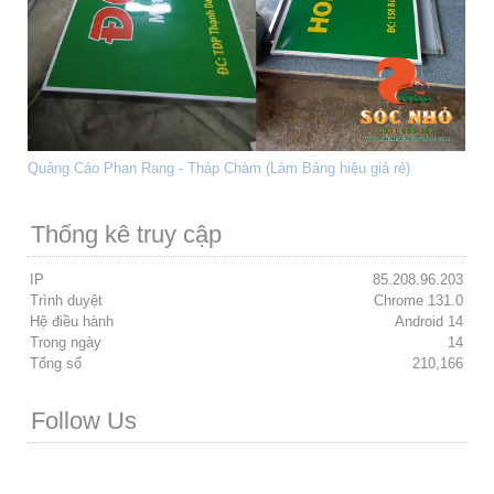
Quảng Cáo Phan Rang - Tháp Chàm (Làm Bảng hiệu giá rẻ)
Thống kê truy cập
IP
85.208.96.203
Trình duyệt
Chrome 131.0
Hệ điều hành
Android 14
Trong ngày
14
Tổng số
210,166
Follow Us