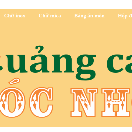
Chữ inox
Chữ mica
Bảng ăn mòn
Hộp đ