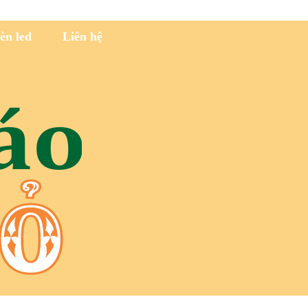
èn led
Liên hệ