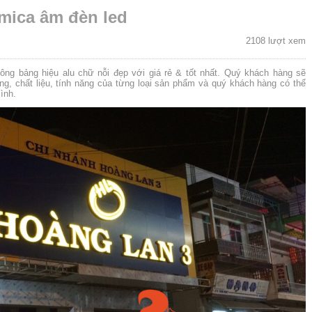
 mica âm đèn led
2108 lượt xem
công bảng hiệu alu chữ nỗi đẹp với giá rẻ & tốt nhất. Quý khách hàng sẽ
ng, chất liệu, tính năng của từng loại sản phẩm và quý khách hàng có thể
ình.